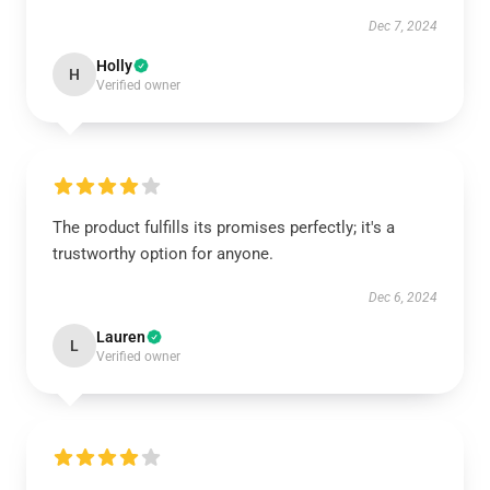
Dec 7, 2024
Holly
H
Verified owner
The product fulfills its promises perfectly; it's a
trustworthy option for anyone.
Dec 6, 2024
Lauren
L
Verified owner