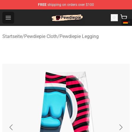
FREE
shipping on orders over $100
PewDiePie Store - Official PewDiePie Merchandise Shop
Open menu
Startseite
/
Pewdiepie Cloth
/
Pewdiepie Legging