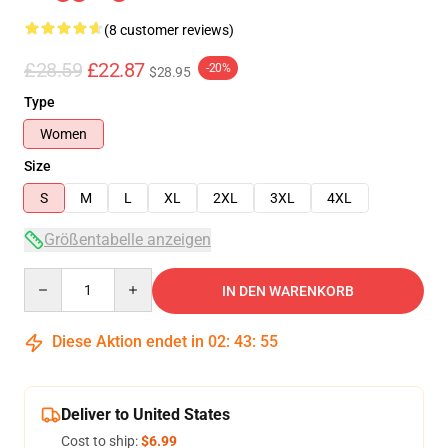
(8 customer reviews)
£28.59
£22.87
-20%
$28.95
Type
Women
Size
S
M
L
XL
2XL
3XL
4XL
Größentabelle anzeigen
Quantity
IN DEN WARENKORB
Diese Aktion endet in
02
:
43
:
54
Deliver to United States
Cost to ship:
$6.99