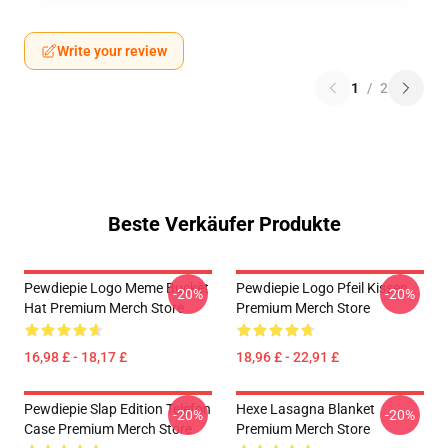
Write your review
1
/
2
Beste Verkäufer Produkte
Pewdiepie Logo Meme Bucket
Pewdiepie Logo Pfeil Kissen
-20%
-20%
Hat Premium Merch Store
Premium Merch Store
16,98 £ - 18,17 £
18,96 £ - 22,91 £
Pewdiepie Slap Edition Telefon
Hexe Lasagna Blanket
-20%
-20%
Case Premium Merch Store
Premium Merch Store