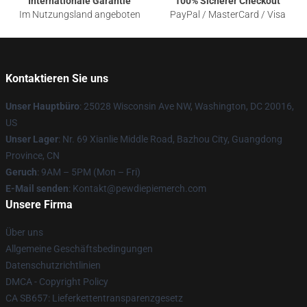
Internationale Garantie
100% Sicherer Checkout
Im Nutzungsland angeboten
PayPal / MasterCard / Visa
Kontaktieren Sie uns
Unser Hauptbüro
: 25028 Wisconsin Ave NW, Washington, DC 20016,
US
Unser Lager
: Nr. 69 Xianlie Middle Road, Bazhou City, Guangdong
Province, CN
Geruch
: 9AM – 5PM (Mon – Fri)
E-Mail senden
: Kontakt@pewdiepiemerch.com
Unsere Firma
Über uns
Allgemeine Geschäftsbedingungen
Datenschutzrichtlinien
DMCA - Copyright Policy
CA SB657: Lieferkettentransparenzgesetz