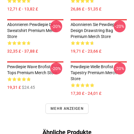
12,71 £ - 13,82 £
26,86 £ - 51,35 £
Abonnieren Pewdiepie Design
Abonnieren Sie Pewdiepie
-20%
-20%
Sweatshirt Premium Merch
Design Drawstring Bag
Store
Premium Merch Store
32,35 £ - 37,88 £
19,71 £ - 23,66 £
Pewdiepie Wave Brofist Tank
Pewdiepie Welle Brofist
-20%
-20%
Tops Premium Merch Store
Tapestry Premium Merch
Store
19,31 £
$24.45
17,30 £ - 24,01 £
MEHR ANZEIGEN
Ähnliche Produkte