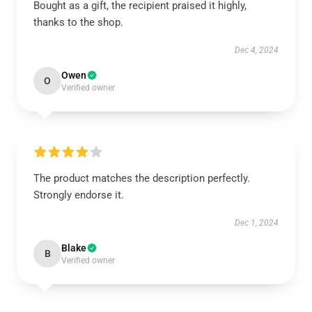
Bought as a gift, the recipient praised it highly,
thanks to the shop.
Dec 4, 2024
Owen
O
Verified owner
The product matches the description perfectly.
Strongly endorse it.
Dec 1, 2024
Blake
B
Verified owner