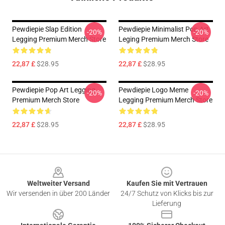
Pewdiepie Slap Edition
Pewdiepie Minimalist Pop Art
-20%
-20%
Legging Premium Merch Store
Leging Premium Merch Store
22,87 £
$28.95
22,87 £
$28.95
Pewdiepie Pop Art Legging
Pewdiepie Logo Meme
-20%
-20%
Premium Merch Store
Legging Premium Merch Store
22,87 £
$28.95
22,87 £
$28.95
Footer
Weltweiter Versand
Kaufen Sie mit Vertrauen
Wir versenden in über 200 Länder
24/7 Schutz von Klicks bis zur
Lieferung