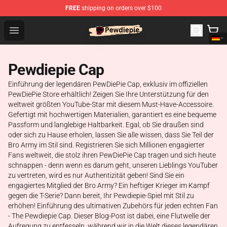
FREE
shipping on orders over $100
PewDiePie Store - Official PewDiePie Merchandise Shop
Open menu
Pewdiepie Cap
Einführung der legendären PewDiePie Cap, exklusiv im offiziellen
PewDiePie Store erhältlich! Zeigen Sie Ihre Unterstützung für den
weltweit größten YouTube-Star mit diesem Must-Have-Accessoire.
Gefertigt mit hochwertigen Materialien, garantiert es eine bequeme
Passform und langlebige Haltbarkeit. Egal, ob Sie draußen sind
oder sich zu Hause erholen, lassen Sie alle wissen, dass Sie Teil der
Bro Army im Stil sind. Registrieren Sie sich Millionen engagierter
Fans weltweit, die stolz ihren PewDiePie Cap tragen und sich heute
schnappen - denn wenn es darum geht, unseren Lieblings YouTuber
zu vertreten, wird es nur Authentizität geben! Sind Sie ein
engagiertes Mitglied der Bro Army? Ein heftiger Krieger im Kampf
gegen die T-Serie? Dann bereit, Ihr Pewdiepie-Spiel mit Stil zu
erhöhen! Einführung des ultimativen Zubehörs für jeden echten Fan
- The Pewdiepie Cap. Dieser Blog-Post ist dabei, eine Flutwelle der
Aufregung zu entfesseln, während wir in die Welt dieses legendären