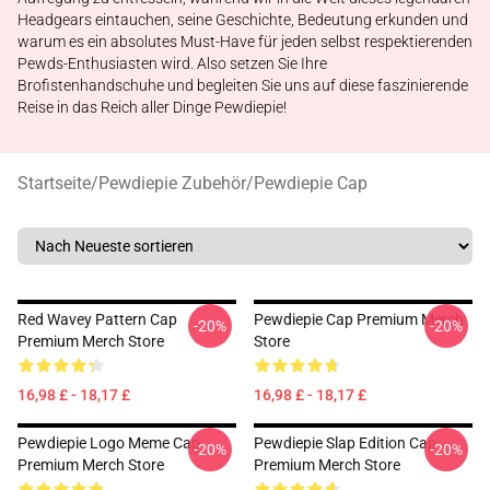
Headgears eintauchen, seine Geschichte, Bedeutung erkunden und
warum es ein absolutes Must-Have für jeden selbst respektierenden
Pewds-Enthusiasten wird. Also setzen Sie Ihre
Brofistenhandschuhe und begleiten Sie uns auf diese faszinierende
Reise in das Reich aller Dinge Pewdiepie!
Startseite
/
Pewdiepie Zubehör
/
Pewdiepie Cap
Red Wavey Pattern Cap
Pewdiepie Cap Premium Merch
-20%
-20%
Premium Merch Store
Store
16,98 £ - 18,17 £
16,98 £ - 18,17 £
Pewdiepie Logo Meme Cap
Pewdiepie Slap Edition Cap
-20%
-20%
Premium Merch Store
Premium Merch Store