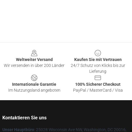
Footer
Weltweiter Versand
Kaufen Sie mit Vertrauen
Wir versenden in über 200 Länder
24/7 Schutz von Klicks bis zur
Lieferung
Internationale Garantie
100% Sicherer Checkout
Im Nutzungsland angeboten
PayPal / MasterCard / Visa
Kontaktieren Sie uns
Unser Hauptbüro
: 25028 Wisconsin Ave NW, Washington, DC 20016,