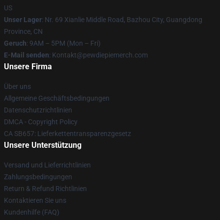
US
Unser Lager
: Nr. 69 Xianlie Middle Road, Bazhou City, Guangdong
Province, CN
Geruch
: 9AM – 5PM (Mon – Fri)
E-Mail senden
: Kontakt@pewdiepiemerch.com
Unsere Firma
Über uns
Allgemeine Geschäftsbedingungen
Datenschutzrichtlinien
DMCA - Copyright Policy
CA SB657: Lieferkettentransparenzgesetz
Unsere Unterstützung
Versand und Lieferrichtlinien
Zahlungsbedingungen
Return & Refund Richtlinien
Kontaktieren Sie uns
Kundenhilfe (FAQ)