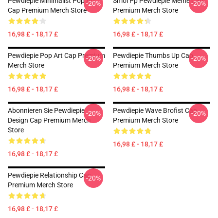
Pewdiepie Minimalist Pop Art
Smol Pp Pewdiepie Meme Cap
-20%
-20%
Cap Premium Merch Store
Premium Merch Store
16,98 £ - 18,17 £
16,98 £ - 18,17 £
Pewdiepie Pop Art Cap Premium
Pewdiepie Thumbs Up Cap
-20%
-20%
Merch Store
Premium Merch Store
16,98 £ - 18,17 £
16,98 £ - 18,17 £
Abonnieren Sie Pewdiepie
Pewdiepie Wave Brofist Cap
-20%
-20%
Design Cap Premium Merch
Premium Merch Store
Store
16,98 £ - 18,17 £
16,98 £ - 18,17 £
Pewdiepie Relationship Cap
-20%
Premium Merch Store
16,98 £ - 18,17 £