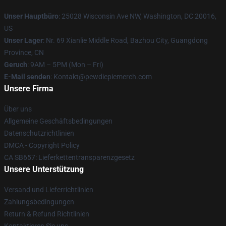
Unser Hauptbüro
: 25028 Wisconsin Ave NW, Washington, DC 20016,
US
Unser Lager
: Nr. 69 Xianlie Middle Road, Bazhou City, Guangdong
Province, CN
Geruch
: 9AM – 5PM (Mon – Fri)
E-Mail senden
: Kontakt@pewdiepiemerch.com
Unsere Firma
Über uns
Allgemeine Geschäftsbedingungen
Datenschutzrichtlinien
DMCA - Copyright Policy
CA SB657: Lieferkettentransparenzgesetz
Unsere Unterstützung
Versand und Lieferrichtlinien
Zahlungsbedingungen
Return & Refund Richtlinien