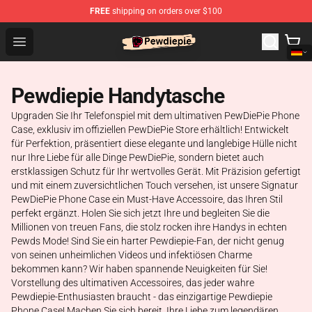
FREE
shipping on orders over $100
PewDiePie Store - Official PewDiePie Merchandise Shop
Open menu
Pewdiepie Handytasche
Upgraden Sie Ihr Telefonspiel mit dem ultimativen PewDiePie Phone
Case, exklusiv im offiziellen PewDiePie Store erhältlich! Entwickelt
für Perfektion, präsentiert diese elegante und langlebige Hülle nicht
nur Ihre Liebe für alle Dinge PewDiePie, sondern bietet auch
erstklassigen Schutz für Ihr wertvolles Gerät. Mit Präzision gefertigt
und mit einem zuversichtlichen Touch versehen, ist unsere Signatur
PewDiePie Phone Case ein Must-Have Accessoire, das Ihren Stil
perfekt ergänzt. Holen Sie sich jetzt Ihre und begleiten Sie die
Millionen von treuen Fans, die stolz rocken ihre Handys in echten
Pewds Mode! Sind Sie ein harter Pewdiepie-Fan, der nicht genug
von seinen unheimlichen Videos und infektiösen Charme
bekommen kann? Wir haben spannende Neuigkeiten für Sie!
Vorstellung des ultimativen Accessoires, das jeder wahre
Pewdiepie-Enthusiasten braucht - das einzigartige Pewdiepie
Phone Case! Machen Sie sich bereit, Ihre Liebe zum legendären