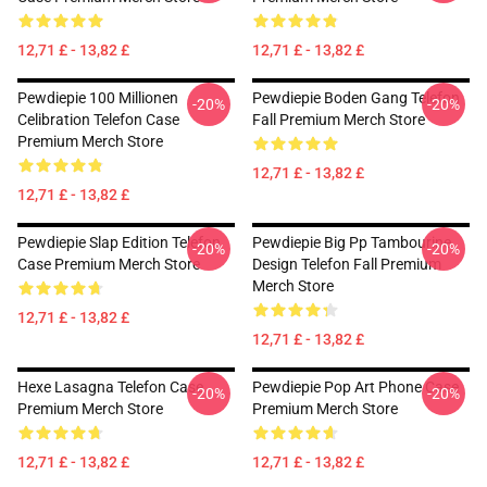
12,71 £ - 13,82 £
12,71 £ - 13,82 £
Pewdiepie 100 Millionen
Pewdiepie Boden Gang Telefon
-20%
-20%
Celibration Telefon Case
Fall Premium Merch Store
Premium Merch Store
12,71 £ - 13,82 £
12,71 £ - 13,82 £
Pewdiepie Slap Edition Telefon
Pewdiepie Big Pp Tambourine
-20%
-20%
Case Premium Merch Store
Design Telefon Fall Premium
Merch Store
12,71 £ - 13,82 £
12,71 £ - 13,82 £
Hexe Lasagna Telefon Case
Pewdiepie Pop Art Phone Case
-20%
-20%
Premium Merch Store
Premium Merch Store
12,71 £ - 13,82 £
12,71 £ - 13,82 £