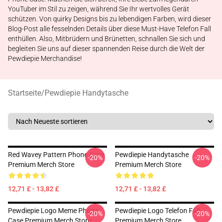
YouTuber im Stil zu zeigen, während Sie Ihr wertvolles Gerät
schützen. Von quirky Designs bis zu lebendigen Farben, wird dieser
Blog-Post alle fesselnden Details über diese Must-Have Telefon Fall
enthüllen. Also, Mitbrüdern und Brünetten, schnallen Sie sich und
begleiten Sie uns auf dieser spannenden Reise durch die Welt der
Pewdiepie Merchandise!
Startseite
/
Pewdiepie Handytasche
Red Wavey Pattern Phone Case
Pewdiepie Handytasche
-20%
-20%
Premium Merch Store
Premium Merch Store
12,71 £ - 13,82 £
12,71 £ - 13,82 £
Pewdiepie Logo Meme Phone
Pewdiepie Logo Telefon Fall
-20%
-20%
Case Premium Merch Store
Premium Merch Store