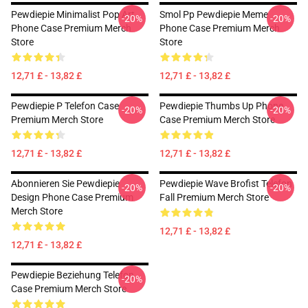
Pewdiepie Minimalist Pop Art
Smol Pp Pewdiepie Meme
-20%
-20%
Phone Case Premium Merch
Phone Case Premium Merch
Store
Store
12,71 £ - 13,82 £
12,71 £ - 13,82 £
Pewdiepie P Telefon Case
Pewdiepie Thumbs Up Phone
-20%
-20%
Premium Merch Store
Case Premium Merch Store
12,71 £ - 13,82 £
12,71 £ - 13,82 £
Abonnieren Sie Pewdiepie
Pewdiepie Wave Brofist Telefon
-20%
-20%
Design Phone Case Premium
Fall Premium Merch Store
Merch Store
12,71 £ - 13,82 £
12,71 £ - 13,82 £
Pewdiepie Beziehung Telefon
-20%
Case Premium Merch Store