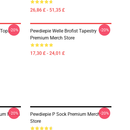
26,86 £ - 51,35 £
-20%
-20%
 Tops
Pewdiepie Welle Brofist Tapestry
Premium Merch Store
17,30 £ - 24,01 £
-20%
-20%
ium Merch
Pewdiepie P Sock Premium Merch
Store