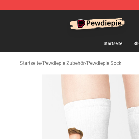
PewDiePie Store - Official PewDiePie Merchandise Sh
Startseite
Sh
Startseite
/
Pewdiepie Zubehör
/
Pewdiepie Sock