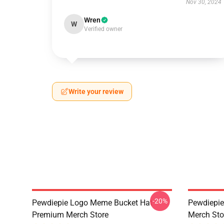
Nov 30, 2024
Wren
W
Verified owner
Write your review
-20%
Pewdiepie Logo Meme Bucket Hat
Pewdiepie
Premium Merch Store
Merch Sto