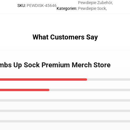
Pewdiepie Zubehör
,
SKU
:
PEWDISK-45646
Kategorien
:
Pewdiepie Sock
,
What Customers Say
umbs Up Sock Premium Merch Store