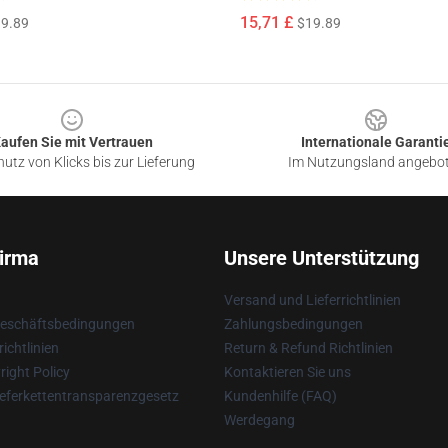
15,71 £
9.89
$19.89
aufen Sie mit Vertrauen
Internationale Garanti
utz von Klicks bis zur Lieferung
Im Nutzungsland angebo
irma
Unsere Unterstützung
Versand und Lieferrichtlinien
Geschäftsbedingungen
Zahlungsbedingungen
ichtlinien
Return & Refund Richtlinien
ight Policy
Kontaktieren Sie uns
eferkettentransparenzgesetz
Kundenhilfe (FAQ)
Werdegang