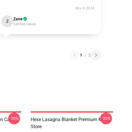
Nov 9, 2024
Zane
Z
Verified owner
1
/
2
-20%
-20%
on Case
Hexe Lasagna Blanket Premium Merch
Store