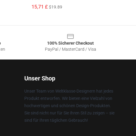
15,71 £
$19.89
e
100% Sicherer Checkout
ten
PayPal / MasterCard / Visa
Unser Shop
Unser Team von Weltklasse-Designern hat jedes
Produkt entworfen. Wir bieten eine Vielzahl von
hochwertigen und schönen Design-Produkten.
Sie sind nicht nur für Sie Ihren Stil zu zeigen – sie
sind für Ihren täglichen Gebrauch!