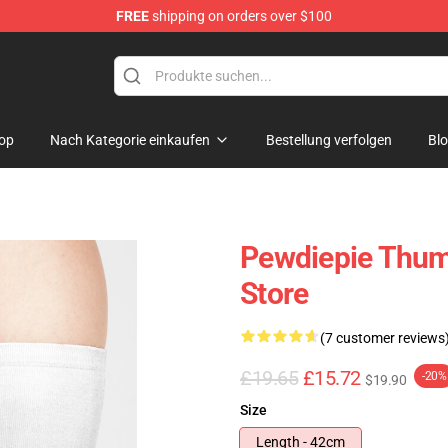
FREE
shipping on orders over $100
op
op
Nach Kategorie einkaufen
Bestellung verfolgen
Bl
Pewdiepie Thu
Store
(7 customer reviews
£19.65
£15.72
-20%
$19.90
Size
Length - 42cm