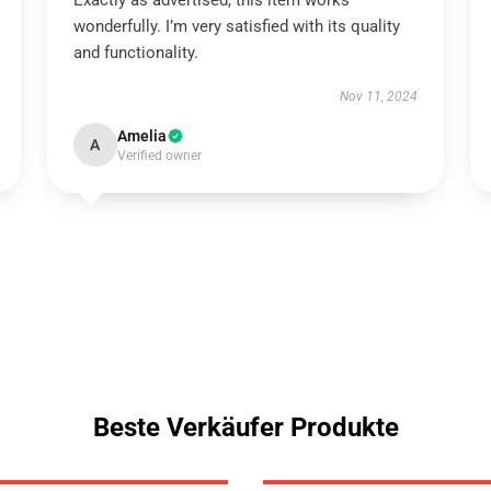
Exactly as advertised, this item works
wonderfully. I’m very satisfied with its quality
and functionality.
Nov 11, 2024
Amelia
A
Verified owner
Beste Verkäufer Produkte