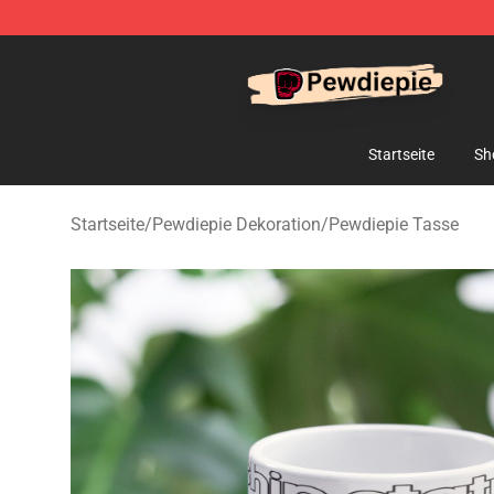
PewDiePie Store - Official PewDiePie Merchandise Sh
Startseite
Sh
Startseite
/
Pewdiepie Dekoration
/
Pewdiepie Tasse