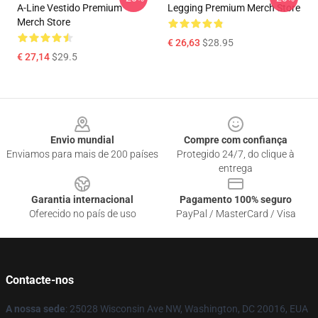
A-Line Vestido Premium
Legging Premium Merch Store
Merch Store
€ 26,63
$28.95
€ 27,14
$29.5
Footer
Envio mundial
Compre com confiança
Enviamos para mais de 200 países
Protegido 24/7, do clique à
entrega
Garantia internacional
Pagamento 100% seguro
Oferecido no país de uso
PayPal / MasterCard / Visa
Contacte-nos
A nossa sede
: 25028 Wisconsin Ave NW, Washington, DC 20016, EUA