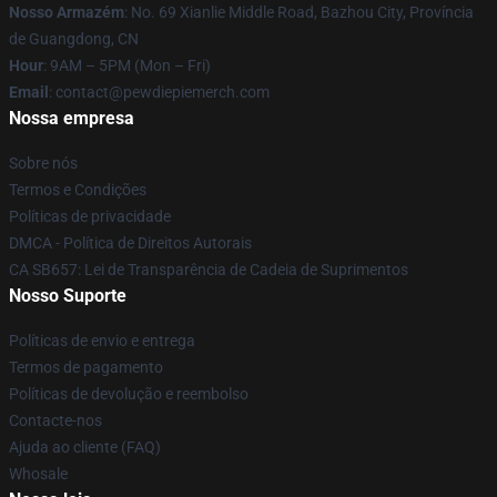
Nosso Armazém
: No. 69 Xianlie Middle Road, Bazhou City, Província
de Guangdong, CN
Hour
: 9AM – 5PM (Mon – Fri)
Email
: contact@pewdiepiemerch.com
Nossa empresa
Sobre nós
Termos e Condições
Políticas de privacidade
DMCA - Política de Direitos Autorais
CA SB657: Lei de Transparência de Cadeia de Suprimentos
Nosso Suporte
Políticas de envio e entrega
Termos de pagamento
Políticas de devolução e reembolso
Contacte-nos
Ajuda ao cliente (FAQ)
Whosale