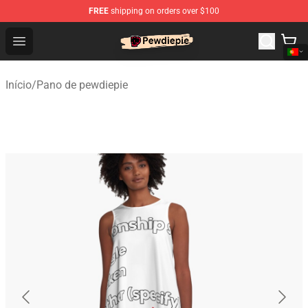
FREE
shipping on orders over $100
PewDiePie Store - Official PewDiePie Merchandise Shop
Open menu
Início
/
Pano de pewdiepie