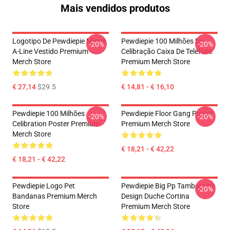
Mais vendidos produtos
Logotipo De Pewdiepie Meme
Pewdiepie 100 Milhões De
-20%
-20%
A-Line Vestido Premium
Celibração Caixa De Telefone
Merch Store
Premium Merch Store
€ 27,14
$29.5
€ 14,81 - € 16,10
Pewdiepie 100 Milhões
Pewdiepie Floor Gang Poster
-20%
-20%
Celibration Poster Premium
Premium Merch Store
Merch Store
€ 18,21 - € 42,22
€ 18,21 - € 42,22
Pewdiepie Logo Pet
Pewdiepie Big Pp Tambourine
-20%
Bandanas Premium Merch
Design Duche Cortina
Store
Premium Merch Store