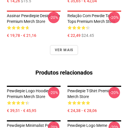
€ 14,26
$15.5
€ 35,65 - € 42,04
Assinar Pewdiepie Design Cap
Relação Com Pewdie Tank
-20%
-20%
Premium Merch Store
Tops Premium Merch Store
€ 19,78 - € 21,16
€ 22,49
$24.45
VER MAIS
Produtos relacionados
Pewdiepie Logo Hoodie
Pewdiepie T-Shirt Premium
-20%
-20%
Premium Merch Store
Merch Store
€ 39,51 - € 45,95
€ 24,38 - € 28,06
Pewdiepie Minimalist Pop Art
Pewdiepie Logo Meme
-20%
-20%