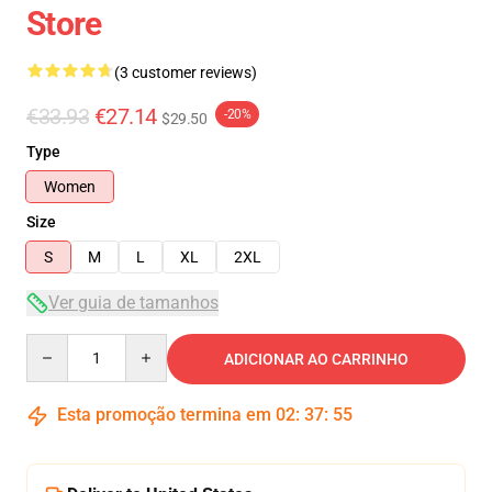
Store
(3 customer reviews)
€33.93
€27.14
-20%
$29.50
Type
Women
Size
S
M
L
XL
2XL
Ver guia de tamanhos
Quantity
ADICIONAR AO CARRINHO
Esta promoção termina em
02
:
37
:
54