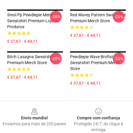
Smol Pp Pewdiepie Meme
Red Wavey Pattern Sweatshirt
-20%
-20%
Sweatshirt Premium Loja De
Premium Merch Store
Produtos
€ 37,67 - € 44,11
€ 37,67 - € 44,11
Bitch Lasagna Sweatshirt
Pewdiepie Wave Brofist
-20%
-20%
Premium Merch Store
Sweatshirt Premium Merch
Store
€ 37,67 - € 44,11
€ 37,67 - € 44,11
Footer
Envio mundial
Compre com confiança
Enviamos para mais de 200 países
Protegido 24/7, do clique à
entrega