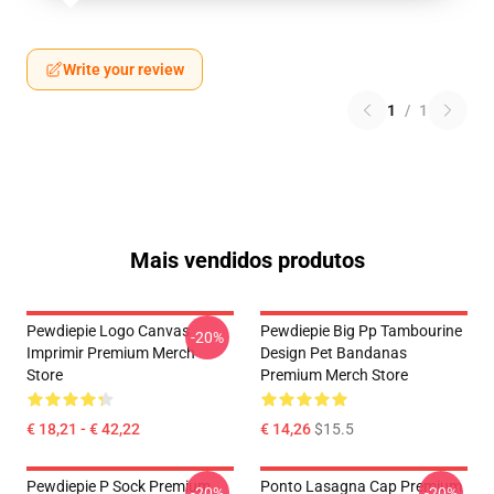
Write your review
1
/
1
Mais vendidos produtos
Pewdiepie Logo Canvas
Pewdiepie Big Pp Tambourine
-20%
Imprimir Premium Merch
Design Pet Bandanas
Store
Premium Merch Store
€ 18,21 - € 42,22
€ 14,26
$15.5
Pewdiepie P Sock Premium
Ponto Lasagna Cap Premium
-20%
-20%