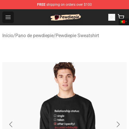
FREE
shipping on orders over $100
PewDiePie Store - Official PewDiePie Merchandise Shop
Open menu
Início
/
Pano de pewdiepie
/
Pewdiepie Sweatshirt