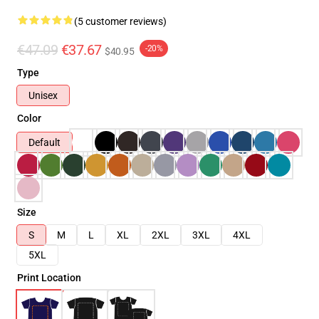
(5 customer reviews)
€47.09
€37.67
-20%
$40.95
Type
Unisex
Color
Default
Size
S
M
L
XL
2XL
3XL
4XL
5XL
Print Location