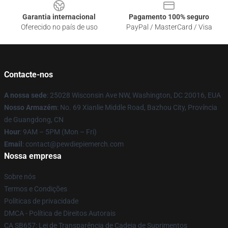
Garantia internacional
Pagamento 100% seguro
Oferecido no país de uso
PayPal / MasterCard / Visa
Contacte-nos
A nossa sede
: 25028 Wisconsin Ave NW, Washington, DC 20016, EUA
Nosso Armazém
: No. 69 Xianlie Middle Road, Bazhou City, Província
de Guangdong, CN
Hour
: 9AM – 5PM (Mon – Fri)
Email
: contact@pewdiepiemerch.com
Nossa empresa
Sobre nós
Termos e Condições
Políticas de privacidade
DMCA - Política de Direitos Autorais
CA SB657: Lei de Transparência de Cadeia de Suprimentos