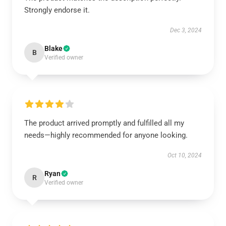
Strongly endorse it.
Dec 3, 2024
Blake
B
Verified owner
The product arrived promptly and fulfilled all my
needs—highly recommended for anyone looking.
Oct 10, 2024
Ryan
R
Verified owner