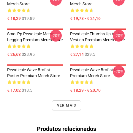
Merch Store
Merch Store
€ 18,29
$19.89
€ 19,78 - € 21,16
Smol Pp Pewdiepie Meme
Pewdiepie Thumbs Up A-Line
-20%
-20%
Legging Premium Merch Store
Vestido Premium Merch Store
€ 26,63
$28.95
€ 27,14
$29.5
Pewdiepie Wave Brofist
Pewdiepie Wave Brofist Mask
-20%
Poster Premium Merch Store
Premium Merch Store
€ 17,02
$18.5
€ 18,29 - € 20,70
VER MAIS
Produtos relacionados