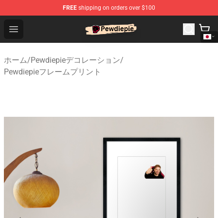
FREE
shipping on orders over $100
PewDiePie Store - Official PewDiePie Merchandise Shop
Open menu
ホーム
/
Pewdiepieデコレーション
/
Pewdiepieフレームプリント