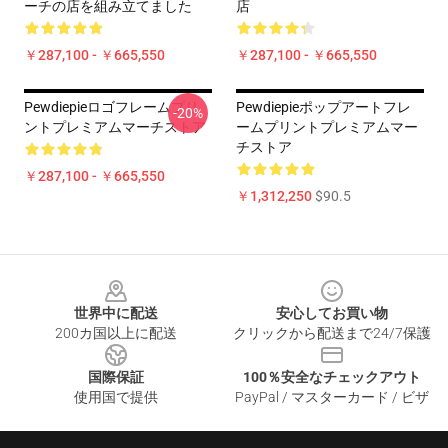
ーチの店を組み立てました
店
￥287,100 - ￥665,550
￥287,100 - ￥665,550
Pewdiepieロゴフレームプリ
Pewdiepieポップアートフレ
-20%
ントプレミアムマーチストア
ームプリントプレミアムマー
チストア
￥287,100 - ￥665,550
￥1,312,250
$90.5
Footer
世界中に配送
安心してお買い物
200カ国以上に配送
クリックから配送まで24/7保護
国際保証
100％安全なチェックアウト
使用国で提供
PayPal / マスターカード / ビザ