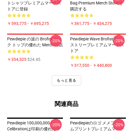
トシャツプレミアムマーチス
Bag Premium Merch Store を
トアに登録
購読する
￥593,775 - ￥695,275
￥361,775 - ￥434,275
Pewdiepie の波の Brofist タン
Pewdiepie Wave Brofist タペ
-20%
-20%
ク トップの優れた Merch の店
ストリープレミアムマーチス
トア
￥354,525
$24.45
￥317,550 - ￥440,800
もっと見る
関連商品
Pewdiepie 100,000,000の
Pewdiepieのロゴ メメフレー
-20%
-20%
Celibrationは印刷の優れたマ
ムプリントプレミアムマーチ