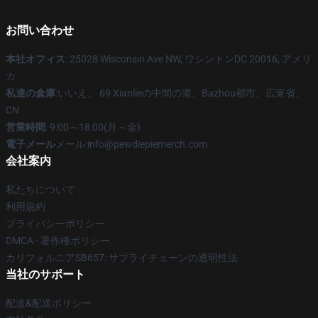
お問い合わせ
本社オフィス
: 25028 Wisconsin Ave NW, ワシントンDC 20016, アメリ
カ
私達の倉庫
:いいえ。 69 Xianlieの中間の道、Bazhou都市、広東省、
CN
営業時間
: 9:00～18:00(月～金)
電子メール
メール:info@pewdiepiemerch.com
会社案内
私たちについて
利用規約
プライバシーポリシー
DMCA - 著作権ポリシー
カリフォルニアSB657: サプライチェーンの透明性法
当社のサポート
配送&配送ポリシー