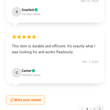
Nov 19, 2024
Scarlett
S
Verified owner
This item is durable and efficient. It’s exactly what I
was looking for and works flawlessly.
Nov 7, 2024
Carter
C
Verified owner
Write your review
1
/
2