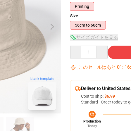
Printing
Size
56cm to 60cm
サイズガイドを見る
Quantity
このセールはあと
01
:
16
blank template
Deliver to United States
Cost to ship:
$6.99
Standard - Order today to g
Production
Today