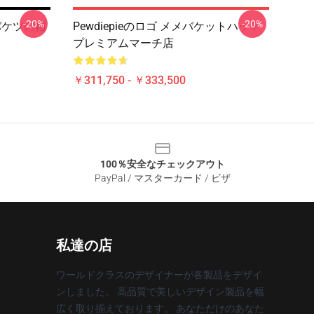
-20%
-20%
 のバケツの帽
Pewdiepieのロゴ メメバケットハット
プレミアムマーチ店
￥311,750 - ￥333,500
100％安全なチェックアウト
PayPal / マスターカード / ビザ
私達の店
ワールドクラスのデザイナーが各製品をデザイ
ンしました。 高品質で美しいデザイン製品を幅
広く取り揃えております。 あなただけのあなた