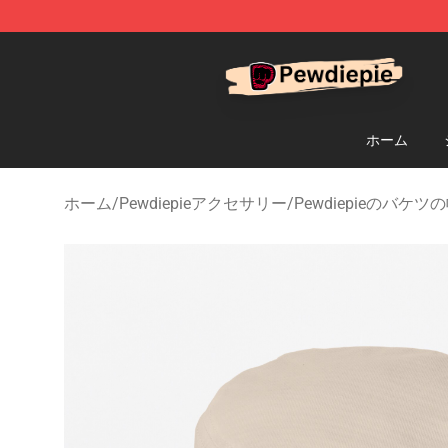
PewDiePie Store - Official PewDiePie Merchandise Sh
ホーム
ホーム
/
Pewdiepieアクセサリー
/
Pewdiepieのバケツ