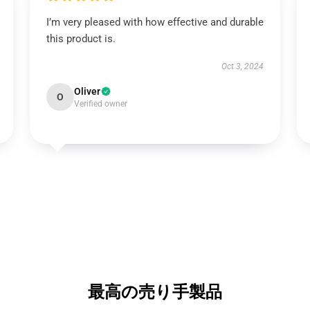
I’m very pleased with how effective and durable
this product is.
Oct 3, 2024
Oliver
O
Verified owner
最高の売り手製品