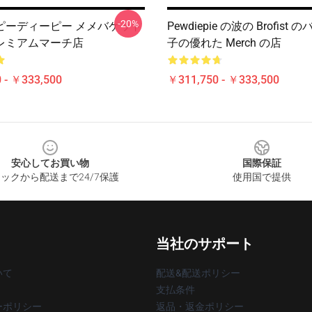
-20%
Pp ピーディーピー メメバケット
Pewdiepie の波の Brofist
レミアムマーチ店
子の優れた Merch の店
 - ￥333,500
￥311,750 - ￥333,500
安心してお買い物
国際保証
ックから配送まで24/7保護
使用国で提供
当社のサポート
いて
配送&配送ポリシー
支払条件
ーポリシー
返品・返金ポリシー