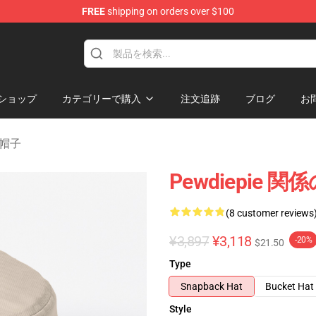
FREE
shipping on orders over $100
op
ショップ
カテゴリーで購入
注文追跡
ブログ
お
の帽子
Pewdiepi
(8 customer reviews
¥3,897
¥3,118
-20%
$21.50
Type
Snapback Hat
Bucket Hat
Style