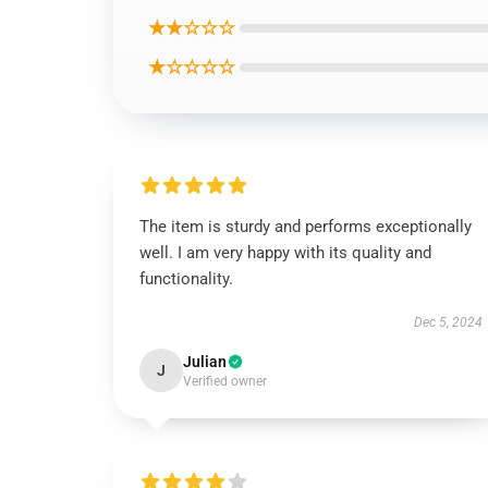
★★☆☆☆
★☆☆☆☆
The item is sturdy and performs exceptionally
well. I am very happy with its quality and
functionality.
Dec 5, 2024
Julian
J
Verified owner