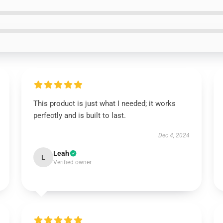
This product is just what I needed; it works
perfectly and is built to last.
Dec 4, 2024
Leah
L
Verified owner