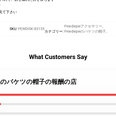
す
見て下さい
Pewdiepieアクセサリー
,
SKU
:
PEWDISK-83155
カテゴリー
:
Pewdiepieのバケツの帽子
,
What Customers Say
epie 関係のバケツの帽子の報酬の店