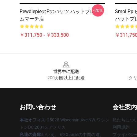
-20%
PewdiepieのPのバケツ ハットプレミア
Smol 
ムマーチ店
ハットプ
￥311,750 - ￥333,500
￥311,750
Footer
世界中に配送
200カ国以上に配送
クリ
お問い合わせ
会社案内
本社オフィス
: 25028 Wisconsin Ave NW, ワシン
私たちにつ
トンDC 20016, アメリカ
利用規約
私達の倉庫
:いいえ。 69 Xianlieの中間の道、
プライバシ