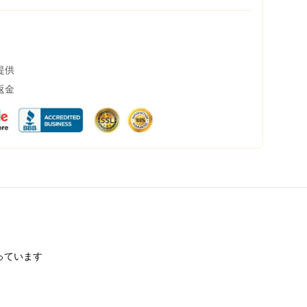
提供
返金
っています