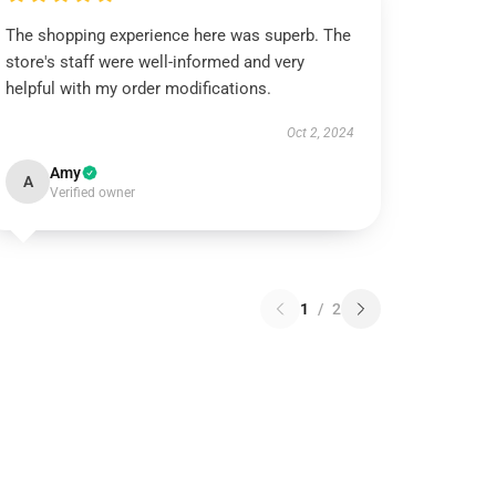
The shopping experience here was superb. The
store's staff were well-informed and very
helpful with my order modifications.
Oct 2, 2024
Amy
A
Verified owner
1
/
2