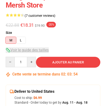
Mersh Store
(7 customer reviews)
€22.88
€18.31
-20%
$19.90
Size
M
L
Voir le guide des tailles
Quantity
AJOUTER AU PANIER
Cette vente se termine dans
02
:
03
:
54
Deliver to United States
Cost to ship:
$6.99
Standard - Order today to get by
Aug. 11 - Aug. 18