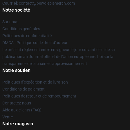
Courriel
: contact@pewdiepiemerch.com
Notre société
Sur nous
Conditions générales
Politiques de confidentialité
DMCA - Politique sur le droit d'auteur
Le présent règlement entre en vigueur le jour suivant celui de sa
publication au Journal officiel de l'Union européenne. Loi sur la
transparence de la chaîne d'approvisionnement
Notre soutien
Politiques d'expédition et de livraison
Conditions de paiement
Politiques de retour et de remboursement
Contactez-nous
Aide aux clients (FAQ)
Vente
Notre magasin