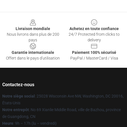
Footer
Livraison mondiale
Achetez en toute confiance
Nous livrons dans plus de 200
24/7 Protected from clicks to
pays
delivery
Garantie internationale
Paiement 100% sécurisé
Offert dans le pays d'utilisation
PayPal / MasterCard / Visa
Contactez-nous
Notre siège social
: 25028 Wisconsin Ave NW, Washington, DC 20016,
États-Unis
Notre entrepôt
: No 69 Xianlie Middle Road, ville de Bazhou, province
de Guangdong, CN
Heure
: 9h – 17h (lu – vendredi)