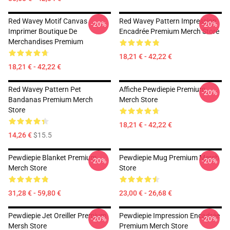
Red Wavey Motif Canvas
Red Wavey Pattern Impression
-20%
-20%
Imprimer Boutique De
Encadrée Premium Merch Store
Merchandises Premium
18,21 € - 42,22 €
18,21 € - 42,22 €
Red Wavey Pattern Pet
Affiche Pewdiepie Premium
-20%
Bandanas Premium Merch
Merch Store
Store
18,21 € - 42,22 €
14,26 €
$15.5
Pewdiepie Blanket Premium
Pewdiepie Mug Premium Mersh
-20%
-20%
Merch Store
Store
31,28 € - 59,80 €
23,00 € - 26,68 €
Pewdiepie Jet Oreiller Premium
Pewdiepie Impression Encadrée
-20%
-20%
Mersh Store
Premium Merch Store