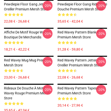
Pewdiepie Floor Gang Jet
Pewdiepie Floor Gang Rideau De
-20%
-20%
Oreiller Premium Mersh Store
Douche Premium Mersh Store
22,08 € - 26,68 €
35,65 € - 42,04 €
Affiche De Motif Rouge Wavey
Red Wavey Pattern Blanket
-20%
-20%
Boutique De Merchandis
Premium Mersh Store
18,21 € - 42,22 €
31,28 € - 59,80 €
Red Wavey Mug Mug Premium
Red Wavey Pattern Jetter
-20%
-20%
Mersh Store
Oreiller Premium Mersh Store
23,00 € - 26,68 €
22,08 € - 26,68 €
Rideaux De Douche À Motif
Red Wavey Pattern Tapestry
-20%
-20%
Wavey Rouge Premium Mersh
Premium Merch Store
Store
20,14 € - 27,96 €
35,65 € - 42,04 €