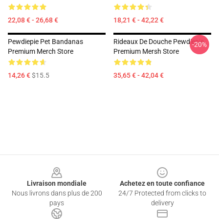
22,08 € - 26,68 €
18,21 € - 42,22 €
Pewdiepie Pet Bandanas
Rideaux De Douche Pewdiepie
-20%
Premium Merch Store
Premium Mersh Store
14,26 €
$15.5
35,65 € - 42,04 €
Footer
Livraison mondiale
Achetez en toute confiance
Nous livrons dans plus de 200
24/7 Protected from clicks to
pays
delivery