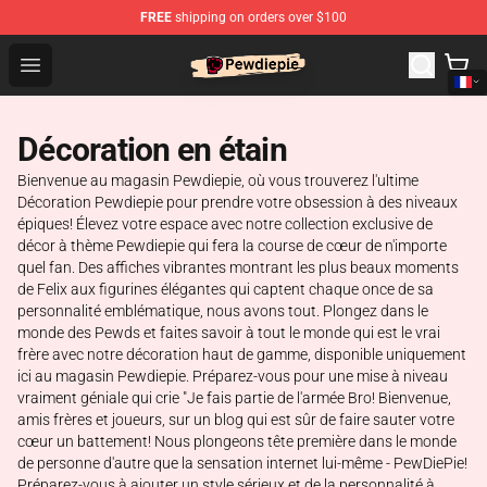
FREE
shipping on orders over $100
PewDiePie Store - Official PewDiePie Merchandise Shop
Open menu
Décoration en étain
Bienvenue au magasin Pewdiepie, où vous trouverez l'ultime
Décoration Pewdiepie pour prendre votre obsession à des niveaux
épiques! Élevez votre espace avec notre collection exclusive de
décor à thème Pewdiepie qui fera la course de cœur de n'importe
quel fan. Des affiches vibrantes montrant les plus beaux moments
de Felix aux figurines élégantes qui captent chaque once de sa
personnalité emblématique, nous avons tout. Plongez dans le
monde des Pewds et faites savoir à tout le monde qui est le vrai
frère avec notre décoration haut de gamme, disponible uniquement
ici au magasin Pewdiepie. Préparez-vous pour une mise à niveau
vraiment géniale qui crie "Je fais partie de l'armée Bro! Bienvenue,
amis frères et joueurs, sur un blog qui est sûr de faire sauter votre
cœur un battement! Nous plongeons tête première dans le monde
de personne d'autre que la sensation internet lui-même - PewDiePie!
Préparez-vous à ajouter un style sérieux et de la personnalité à