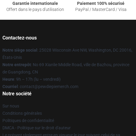
Garantie internationale
Paiement 100% sécurisé
Offert dans le pays d'utilisation
PayPal / MasterCard / Visa
Contactez-nous
Notre siège social
: 25028 Wisconsin Ave NW, Washington, DC 20016,
États-Unis
Notre entrepôt
: No 69 Xianlie Middle Road, ville de Bazhou, province
de Guangdong, CN
Heure
: 9h – 17h (lu – vendredi)
Courriel
: contact@pewdiepiemerch.com
Notre société
Sur nous
Conditions générales
Politiques de confidentialité
DMCA - Politique sur le droit d'auteur
Le présent règlement entre en vigueur le jour suivant celui de sa