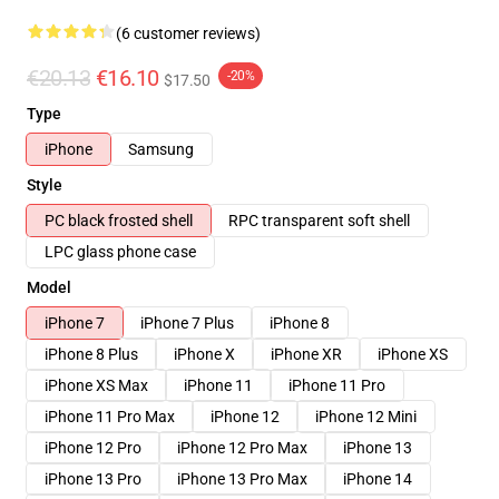
(6 customer reviews)
€20.13
€16.10
-20%
$17.50
Type
iPhone
Samsung
Style
PC black frosted shell
RPC transparent soft shell
LPC glass phone case
Model
iPhone 7
iPhone 7 Plus
iPhone 8
iPhone 8 Plus
iPhone X
iPhone XR
iPhone XS
iPhone XS Max
iPhone 11
iPhone 11 Pro
iPhone 11 Pro Max
iPhone 12
iPhone 12 Mini
iPhone 12 Pro
iPhone 12 Pro Max
iPhone 13
iPhone 13 Pro
iPhone 13 Pro Max
iPhone 14