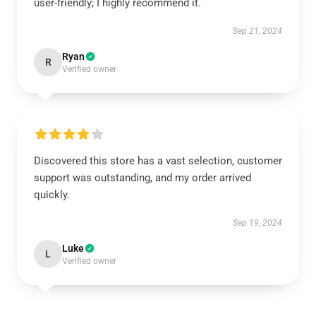
user-friendly; I highly recommend it.
Sep 21, 2024
Ryan
R
Verified owner
Discovered this store has a vast selection, customer
support was outstanding, and my order arrived
quickly.
Sep 19, 2024
Luke
L
Verified owner