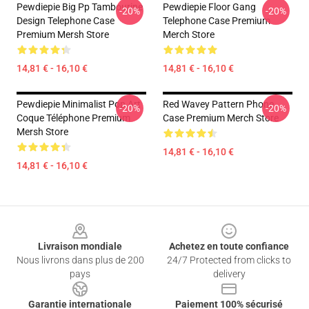
Pewdiepie Big Pp Tambourine
Pewdiepie Floor Gang
-20%
-20%
Design Telephone Case
Telephone Case Premium
Premium Mersh Store
Merch Store
14,81 € - 16,10 €
14,81 € - 16,10 €
Pewdiepie Minimalist Pop Art
Red Wavey Pattern Phone
-20%
-20%
Coque Téléphone Premium
Case Premium Merch Store
Mersh Store
14,81 € - 16,10 €
14,81 € - 16,10 €
Footer
Livraison mondiale
Achetez en toute confiance
Nous livrons dans plus de 200
24/7 Protected from clicks to
pays
delivery
Garantie internationale
Paiement 100% sécurisé