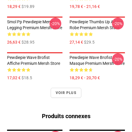
18,29 €
$19.89
19,78 € - 21,16 €
Smol Pp Pewdiepie Meme
Pewdiepie Thumbs Up A-Line
-20%
-20%
Legging Premium Mersh Store
Robe Premium Mersh Store
26,63 €
$28.95
27,14 €
$29.5
Pewdiepie Wave Brofist
Pewdiepie Wave Brofist
-20%
Affiche Premium Mersh Store
Masque Premium Mersh Store
17,02 €
$18.5
18,29 € - 20,70 €
VOIR PLUS
Produits connexes