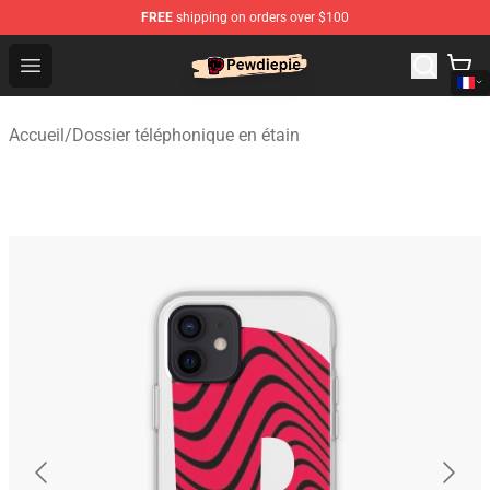
FREE
shipping on orders over $100
PewDiePie Store - Official PewDiePie Merchandise Shop
Open menu
Accueil
/
Dossier téléphonique en étain