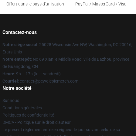
Offert dans le pays d'utilisation
PayPal / MasterCard / Visa
Contactez-nous
Notre siège social
: 25028 Wisconsin Ave NW, Washington, DC 20016,
États-Unis
Notre entrepôt
: No 69 Xianlie Middle Road, ville de Bazhou, province
de Guangdong, CN
Heure
: 9h – 17h (lu – vendredi)
Courriel
: contact@pewdiepiemerch.com
Notre société
Sur nous
Conditions générales
Politiques de confidentialité
DMCA - Politique sur le droit d'auteur
Le présent règlement entre en vigueur le jour suivant celui de sa