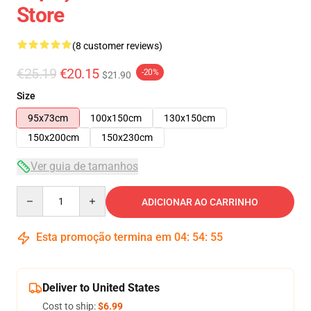
Store
(8 customer reviews)
€25.19
€20.15
-20%
$21.90
Size
95x73cm
100x150cm
130x150cm
150x200cm
150x230cm
Ver guia de tamanhos
Quantity
ADICIONAR AO CARRINHO
Esta promoção termina em
04
:
54
:
54
Deliver to United States
Cost to ship:
$6.99