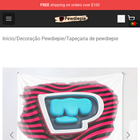
FREE
shipping on orders over $100
PewDiePie Store - Official PewDiePie Merchandise Shop
Open menu
Início
/
Decoração Pewdiepie
/
Tapeçaria de pewdiepie