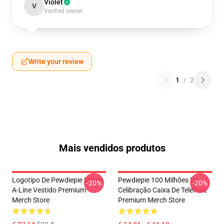
Violet
V
Verified owner
Write your review
1
/
2
Mais vendidos produtos
Logotipo De Pewdiepie Meme
Pewdiepie 100 Milhões De
-20%
-20%
A-Line Vestido Premium
Celibração Caixa De Telefone
Merch Store
Premium Merch Store