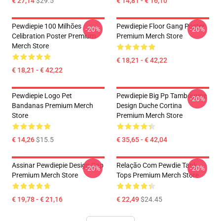
€ 27,14
$29.5
€ 14,81 - € 16,10
Pewdiepie 100 Milhões
Pewdiepie Floor Gang Poster
-20%
-20%
Celibration Poster Premium
Premium Merch Store
Merch Store
€ 18,21 - € 42,22
€ 18,21 - € 42,22
Pewdiepie Logo Pet
Pewdiepie Big Pp Tambourine
-20%
Bandanas Premium Merch
Design Duche Cortina
Store
Premium Merch Store
€ 14,26
$15.5
€ 35,65 - € 42,04
Assinar Pewdiepie Design Cap
Relação Com Pewdie Tank
-20%
-20%
Premium Merch Store
Tops Premium Merch Store
€ 19,78 - € 21,16
€ 22,49
$24.45