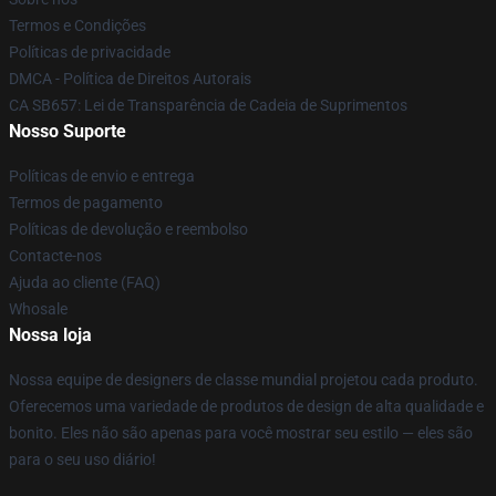
Termos e Condições
Políticas de privacidade
DMCA - Política de Direitos Autorais
CA SB657: Lei de Transparência de Cadeia de Suprimentos
Nosso Suporte
Políticas de envio e entrega
Termos de pagamento
Políticas de devolução e reembolso
Contacte-nos
Ajuda ao cliente (FAQ)
Whosale
Nossa loja
Nossa equipe de designers de classe mundial projetou cada produto.
Oferecemos uma variedade de produtos de design de alta qualidade e
bonito. Eles não são apenas para você mostrar seu estilo — eles são
para o seu uso diário!