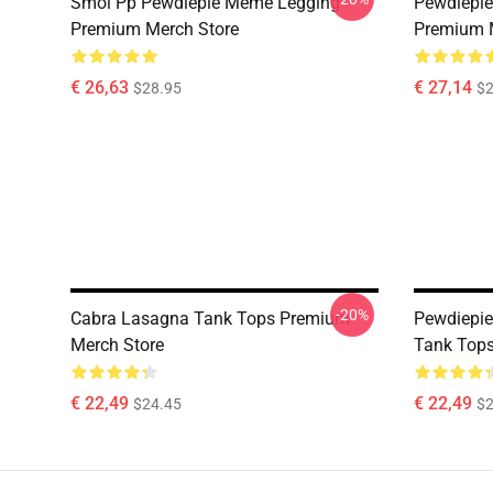
Smol Pp Pewdiepie Meme Legging
Pewdiepie
Premium Merch Store
Premium 
€ 26,63
€ 27,14
$28.95
$2
-20%
Cabra Lasagna Tank Tops Premium
Pewdiepie
Merch Store
Tank Tops
€ 22,49
€ 22,49
$24.45
$2
Footer