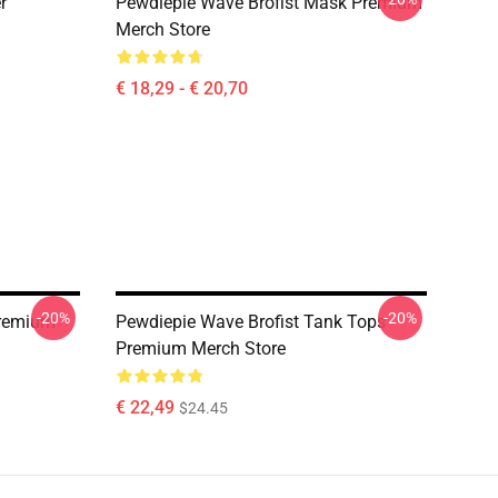
r
Pewdiepie Wave Brofist Mask Premium
Merch Store
€ 18,29 - € 20,70
-20%
-20%
Premium
Pewdiepie Wave Brofist Tank Tops
Premium Merch Store
€ 22,49
$24.45