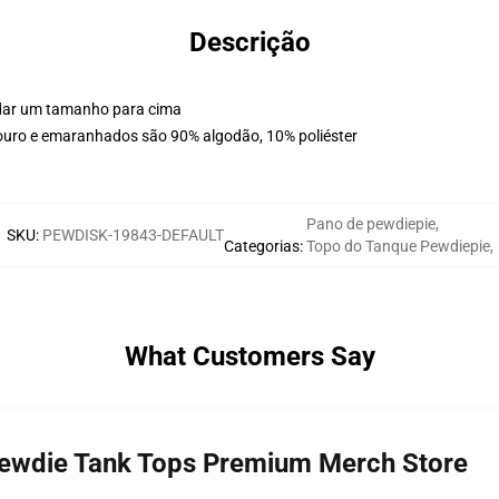
Descrição
endar um tamanho para cima
couro e emaranhados são 90% algodão, 10% poliéster
Pano de pewdiepie
,
SKU
:
PEWDISK-19843-DEFAULT
Categorias
:
Topo do Tanque Pewdiepie
,
What Customers Say
Pewdie Tank Tops Premium Merch Store