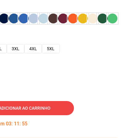
L
3XL
4XL
5XL
ADICIONAR AO CARRINHO
 em
03
:
11
:
54