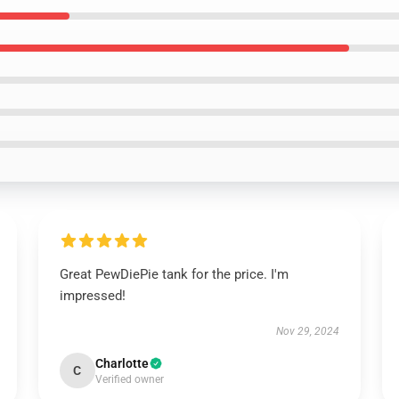
Great PewDiePie tank for the price. I'm
impressed!
Nov 29, 2024
Charlotte
C
Verified owner