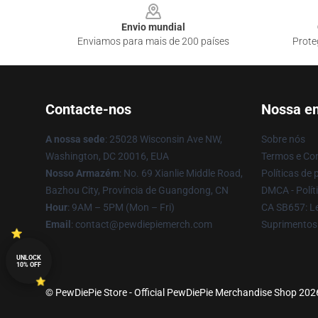
Envio mundial
Enviamos para mais de 200 países
Prote
Contacte-nos
Nossa e
A nossa sede
: 25028 Wisconsin Ave NW,
Sobre nós
Washington, DC 20016, EUA
Termos e Co
Nosso Armazém
: No. 69 Xianlie Middle Road,
Políticas de 
Bazhou City, Província de Guangdong, CN
DMCA - Políti
Hour
: 9AM – 5PM (Mon – Fri)
CA SB657: Le
Email
: contact@pewdiepiemerch.com
Suprimentos
UNLOCK
10% OFF
© PewDiePie Store - Official PewDiePie Merchandise Shop 2026 