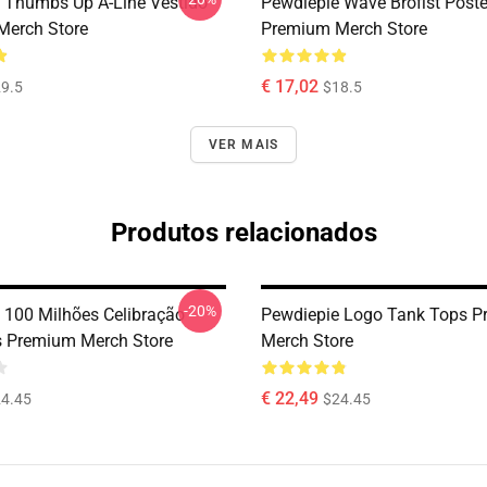
 Thumbs Up A-Line Vestido
Pewdiepie Wave Brofist Poste
Merch Store
Premium Merch Store
€ 17,02
9.5
$18.5
VER MAIS
Produtos relacionados
-20%
 100 Milhões Celibração
Pewdiepie Logo Tank Tops 
 Premium Merch Store
Merch Store
€ 22,49
4.45
$24.45