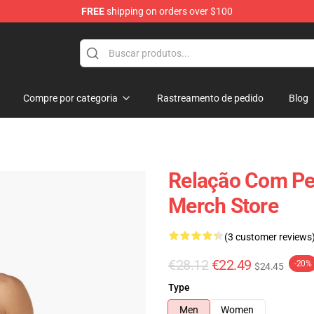
FREE
shipping on orders over $100
op
Compre por categoria
Rastreamento de pedido
Blog
Relação Com Pe
Merch Store
(3 customer reviews
€28.12
€22.49
-20%
$24.45
Type
Men
Women