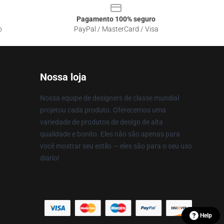
Pagamento 100% seguro
o
PayPal / MasterCard / Visa
Nossa loja
Nossa equipe de designers de classe mundial
projetou cada produto. Oferecemos uma
variedade de produtos de design de alta
qualidade e bonito. Eles não são apenas para
você mostrar seu estilo — eles são para o seu uso
diário!
Help