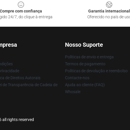
Compre com confiança
Garantia internacional
gido 24/7, do clique à entrega
Oferecido no país de us
mpresa
Nosso Suporte
Políticas de envio e entrega
ndições
Termos de pagamento
privacidade
Políticas de devolução e reembolso
ca de Direitos Autorais
Contacte-nos
i de Transparência de Cadeia de
Ajuda ao cliente (FAQ)
Whosale
all rights reserved