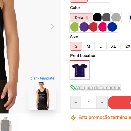
Color
Default
Size
S
M
L
XL
2X
Print Location
blank template
Ver guia de tamanhos
Quantity
Esta promoção termina