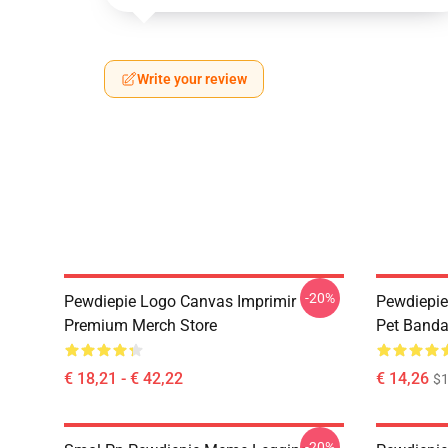
Write your review
-20%
Pewdiepie Logo Canvas Imprimir
Pewdiepie
Premium Merch Store
Pet Banda
€ 18,21 - € 42,22
€ 14,26
$1
-20%