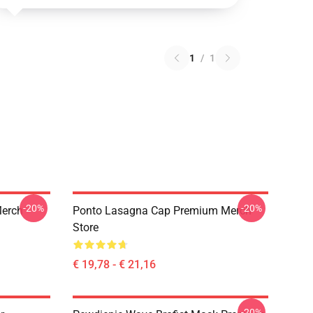
1
/
1
-20%
-20%
Merch
Ponto Lasagna Cap Premium Merch
Store
€ 19,78 - € 21,16
-20%