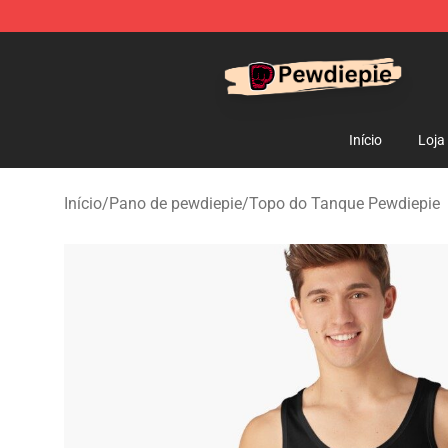
PewDiePie Store - Official PewDiePie Merchandise Sh
Início
Loja
Início
/
Pano de pewdiepie
/
Topo do Tanque Pewdiepie