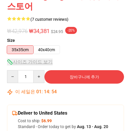
스토어
(7 customer reviews)
₩42,976
₩34,381
-20%
$24.95
Size
35x35cm
40x40cm
사이즈 가이드 보기
Quantity
장바구니에 추가
이 세일은
01
:
14
:
54
Deliver to United States
Cost to ship:
$6.99
Standard - Order today to get by
Aug. 13 - Aug. 20