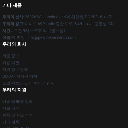
기타 제품
우리의 본사
: 25028 Wisconsin Ave NW, 워싱턴, DC 20016, 미국
우리의 창고
: 아니오 69 Xianlie 중간 도로, Bazhou 시, 광동성, CN
시간 :
: 오전 9시 ~ 오후 5시 (월 ~ 금)
이름 *
이메일 : info@pewdiepiemerch.com
우리의 회사
제품 정보
이용 약관
개인 정보 정책
DMCA - 저작권 정책
모델 번호: 공급망 투명성 행위
우리의 지원
배송 및 배송 정책
지불 기간
반품 및 환불 정책
기타 제품