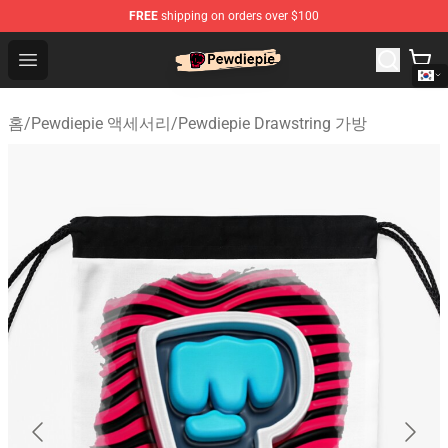
FREE
shipping on orders over $100
PewDiePie Store - Official PewDiePie Merchandise Shop
Open menu
홈
/
Pewdiepie 액세서리
/
Pewdiepie Drawstring 가방