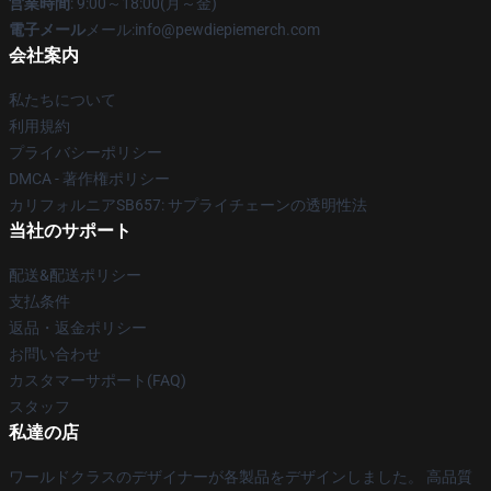
営業時間
: 9:00～18:00(月～金)
電子メール
メール:info@pewdiepiemerch.com
会社案内
私たちについて
利用規約
プライバシーポリシー
DMCA - 著作権ポリシー
カリフォルニアSB657: サプライチェーンの透明性法
当社のサポート
配送&配送ポリシー
支払条件
返品・返金ポリシー
お問い合わせ
カスタマーサポート(FAQ)
スタッフ
私達の店
ワールドクラスのデザイナーが各製品をデザインしました。 高品質