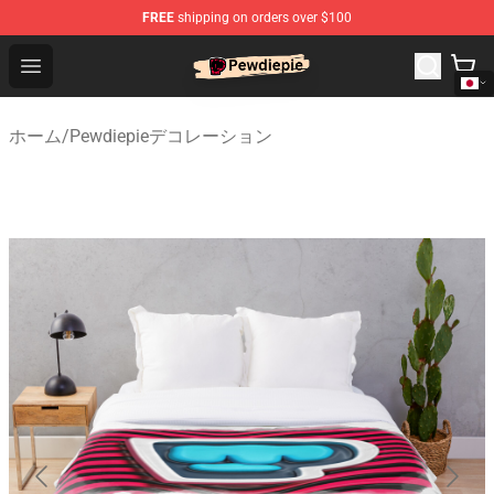
FREE
shipping on orders over $100
PewDiePie Store - Official PewDiePie Merchandise Shop
Open menu
ホーム
/
Pewdiepieデコレーション