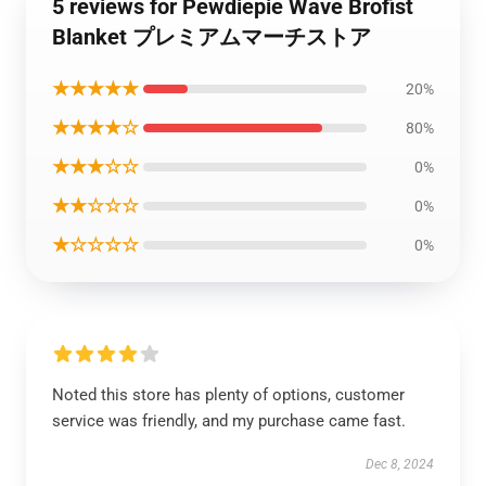
5 reviews for Pewdiepie Wave Brofist
Blanket プレミアムマーチストア
★★★★★
20%
★★★★☆
80%
★★★☆☆
0%
★★☆☆☆
0%
★☆☆☆☆
0%
Noted this store has plenty of options, customer
service was friendly, and my purchase came fast.
Dec 8, 2024