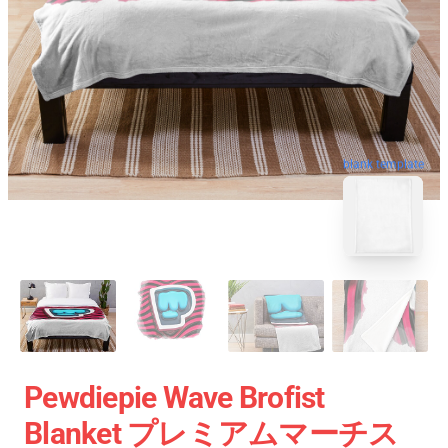
blank template
Pewdiepie Wave Brofist
Blanket プレミアムマーチス