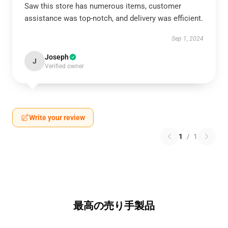
Saw this store has numerous items, customer
assistance was top-notch, and delivery was efficient.
Sep 1, 2024
Joseph
J
Verified owner
Write your review
1
/
1
最高の売り手製品