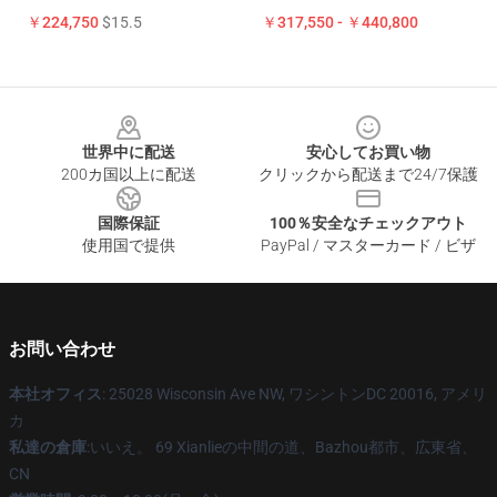
￥224,750
$15.5
￥317,550 - ￥440,800
Footer
世界中に配送
安心してお買い物
200カ国以上に配送
クリックから配送まで24/7保護
国際保証
100％安全なチェックアウト
使用国で提供
PayPal / マスターカード / ビザ
お問い合わせ
本社オフィス
: 25028 Wisconsin Ave NW, ワシントンDC 20016, アメリ
カ
私達の倉庫
:いいえ。 69 Xianlieの中間の道、Bazhou都市、広東省、
CN