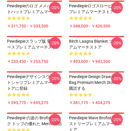
Pewdiepieのロゴ メメバケッ
Pewdiepieロゴスローピロー
-20%
-20%
トハットプレミアムマーチ店
プレミアムマーチストア
￥311,750 - ￥333,500
￥348,000 - ￥420,500
Pewdiepieスラップ版 電話ケ
Bitch Laagna Blanket プレミ
-20%
-20%
ースプレミアムマーチストア
アムマーチストア
￥233,450 - ￥253,750
￥493,000 - ￥942,500
Pewdiepieデザインスウェッ
Pewdiepie Design Drawstring
-20%
-20%
トシャツプレミアムマーチス
Bag Premium Merch Store を
トアに登録
購読する
￥593,775 - ￥695,275
￥361,775 - ￥434,275
Pewdiepie の波の Brofist タン
Pewdiepie Wave Brofist タペ
-20%
-20%
ク トップの優れた Merch の店
ストリープレミアムマーチス
トア