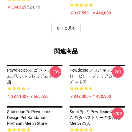
￥354,525
$24.45
￥317,550 - ￥440,800
もっと見る
関連商品
Pewdiepieのロゴ メメフレー
Pewdiepie フロア ギャング ス
-20%
-20%
ムプリントプレミアムマーチ
ロー ピロー プレミアム マー
店
チ ストア
￥287,100 - ￥665,550
￥348,000 - ￥420,500
Subscribe To Pewdiepie
Smol Pp の Pewdiepie のミー
-20%
Design Pet Bandanas
ムの タペストリーの優れた
Premium Merch Store
Merch の店