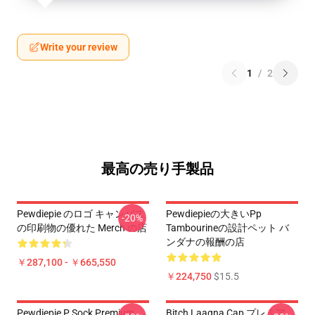
Write your review
1
/
2
最高の売り手製品
Pewdiepie のロゴ キャンバス
Pewdiepieの大きいPp
-20%
の印刷物の優れた Merch の店
Tambourineの設計ペット バ
ンダナの報酬の店
￥287,100 - ￥665,550
￥224,750
$15.5
Pewdiepie P Sock Premium
Bitch Laagna Cap プレミア