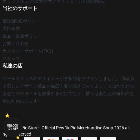
カリフォルニアSB657: サプライチェーンの透明性法
当社のサポート
配送&配送ポリシー
支払条件
返品・返金ポリシー
お問い合わせ
カスタマーサポート(FAQ)
スタッフ
私達の店
ワールドクラスのデザイナーが各製品をデザインしました。 高品質
で美しいデザイン製品を幅広く取り揃えております。 あなただけの
あなたのスタイルを披露するだけでなく、彼らはあなたの毎日の使
用のためにいます!
UNLOCK
© PewDiePie Store - Official PewDiePie Merchandise Shop 2026 all
10% OFF
rights reserved