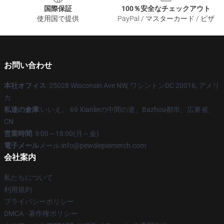
国際保証
100％安全なチェックアウト
使用国で提供
PayPal / マスターカード / ビザ
お問い合わせ
本社オフィス
: 25028 Wisconsin Ave NW, ワシントンDC 20016, アメリ
カ
私達の倉庫
:いいえ。 69 Xianlieの中間の道、Bazhou都市、広東省、
CN
営業時間
: 9:00～18:00(月～金)
電子メール
メール:info@pewdiepiemerch.com
会社案内
私たちについて
利用規約
プライバシーポリシー
DMCA - 著作権ポリシー