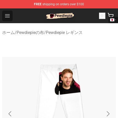
FREE
shipping on orders over $100
PewDiePie Store - Official PewDiePie Merchandise Shop
Open menu
ホーム
/
Pewdiepieの布
/
Pewdiepie レギンス