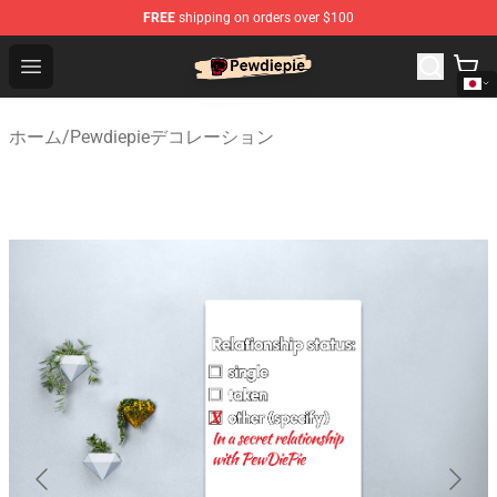
FREE
shipping on orders over $100
PewDiePie Store - Official PewDiePie Merchandise Shop
Open menu
ホーム
/
Pewdiepieデコレーション