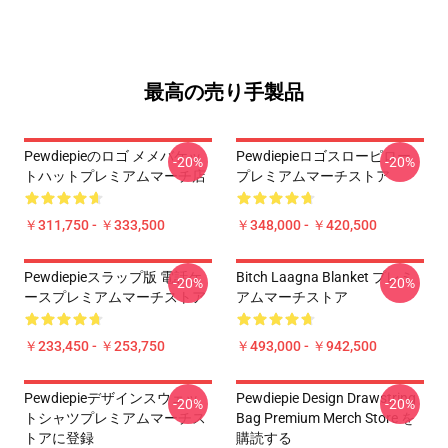
最高の売り手製品
Pewdiepieのロゴ メメバケッ
Pewdiepieロゴスローピロー
-20%
-20%
トハットプレミアムマーチ店
プレミアムマーチストア
￥311,750 - ￥333,500
￥348,000 - ￥420,500
Pewdiepieスラップ版 電話ケ
Bitch Laagna Blanket プレミ
-20%
-20%
ースプレミアムマーチストア
アムマーチストア
￥233,450 - ￥253,750
￥493,000 - ￥942,500
Pewdiepieデザインスウェッ
Pewdiepie Design Drawstring
-20%
-20%
トシャツプレミアムマーチス
Bag Premium Merch Store を
トアに登録
購読する