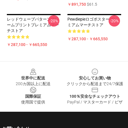
￥891,750
$61.5
レッドウェーブパターンフレ
Pewdiepieロゴポスタープレ
-20%
-20%
ームプリントプレミアムマー
ミアムマーチストア
チストア
￥287,100 - ￥665,550
￥287,100 - ￥665,550
Footer
世界中に配送
安心してお買い物
200カ国以上に配送
クリックから配送まで24/7保護
国際保証
100％安全なチェックアウト
使用国で提供
PayPal / マスターカード / ビザ