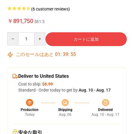
(6 customer reviews)
￥891,750
$61.5
Quantity
カートに追加
このセールはあと
01
:
39
:
54
Deliver to United States
Cost to ship:
$6.99
Standard - Order today to get by
Aug. 10 - Aug. 17
Production
Shipping
Delivered
Today
Aug. 06
Aug. 10 - Aug. 17
安全な取引