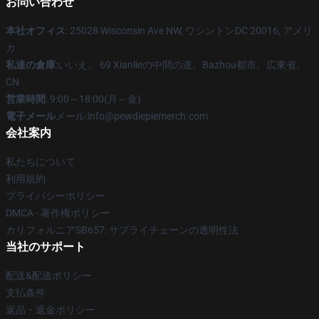
お問い合わせ
本社オフィス
: 25028 Wisconsin Ave NW, ワシントンDC 20016, アメリ
カ
私達の倉庫
:いいえ。 69 Xianlieの中間の道、Bazhou都市、広東省、
CN
営業時間
: 9:00～18:00(月～金)
電子メール
メール:info@pewdiepiemerch.com
会社案内
私たちについて
利用規約
プライバシーポリシー
DMCA - 著作権ポリシー
カリフォルニアSB657: サプライチェーンの透明性法
当社のサポート
配送&配送ポリシー
支払条件
返品・返金ポリシー