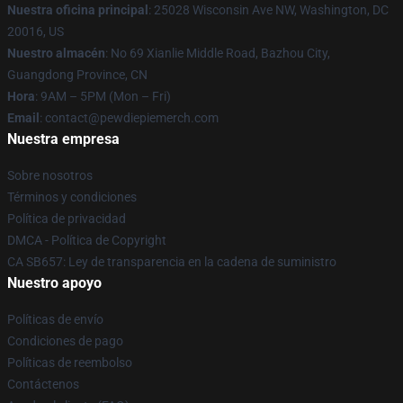
Nuestra oficina principal
: 25028 Wisconsin Ave NW, Washington, DC
20016, US
Nuestro almacén
: No 69 Xianlie Middle Road, Bazhou City,
Guangdong Province, CN
Hora
: 9AM – 5PM (Mon – Fri)
Email
: contact@pewdiepiemerch.com
Nuestra empresa
Sobre nosotros
Términos y condiciones
Política de privacidad
DMCA - Política de Copyright
CA SB657: Ley de transparencia en la cadena de suministro
Nuestro apoyo
Políticas de envío
Condiciones de pago
Políticas de reembolso
Contáctenos