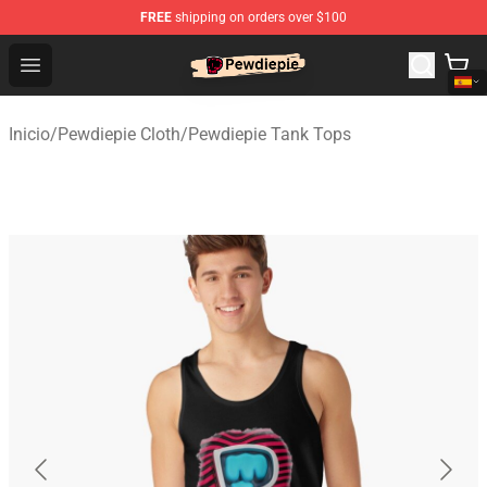
FREE
shipping on orders over $100
PewDiePie Store - Official PewDiePie Merchandise Shop
Open menu
Inicio
/
Pewdiepie Cloth
/
Pewdiepie Tank Tops