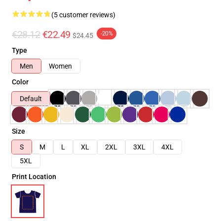
(5 customer reviews)
€28.12
€22.49
-20%
$24.45
Type
Men
Women
Color
Default
Size
S
M
L
XL
2XL
3XL
4XL
5XL
Print Location