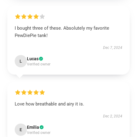
I bought three of these. Absolutely my favorite
PewDiePie tank!
Dec 7, 2024
Lucas
L
Verified owner
Love how breathable and airy it is.
Dec 2, 2024
Emilia
E
Verified owner