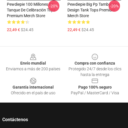
Pewdiepie 100 Millones De
Pewdiepie Big Pp Tambourine
-20%
-20%
Tanque De Celibración Tops
Design Tank Tops Premium
Premium Merch Store
Merch Store
22,49 €
$24.45
22,49 €
$24.45
Footer
Envío mundial
Compra con confianza
Enviamos a más de 200 países
Protegido 24/7 desde los clics
hasta la entrega
Garantía internacional
Pago 100% seguro
Ofrecido en el país de uso
PayPal / MasterCard / Visa
Contáctenos