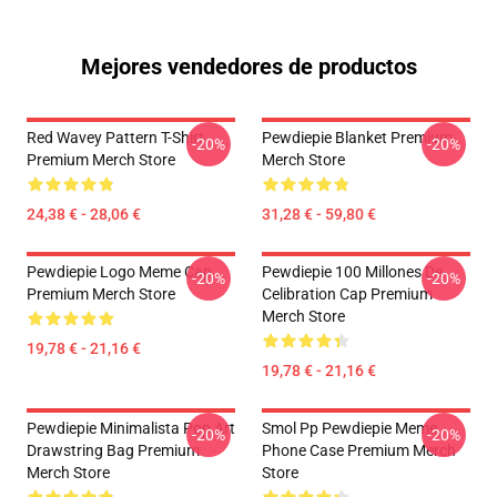
Mejores vendedores de productos
Red Wavey Pattern T-Shirt
Pewdiepie Blanket Premium
-20%
-20%
Premium Merch Store
Merch Store
24,38 € - 28,06 €
31,28 € - 59,80 €
Pewdiepie Logo Meme Cap
Pewdiepie 100 Millones De
-20%
-20%
Premium Merch Store
Celibration Cap Premium
Merch Store
19,78 € - 21,16 €
19,78 € - 21,16 €
Pewdiepie Minimalista Pop Art
Smol Pp Pewdiepie Meme
-20%
-20%
Drawstring Bag Premium
Phone Case Premium Merch
Merch Store
Store