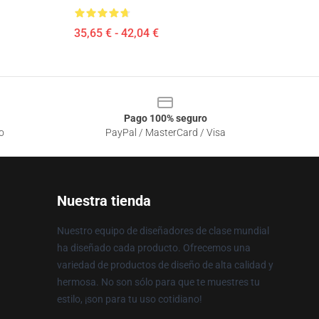
35,65 € - 42,04 €
Pago 100% seguro
o
PayPal / MasterCard / Visa
Nuestra tienda
Nuestro equipo de diseñadores de clase mundial
ha diseñado cada producto. Ofrecemos una
variedad de productos de diseño de alta calidad y
hermosa. No son sólo para que te muestres tu
estilo, ¡son para tu uso cotidiano!