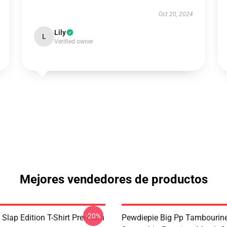
Oct 20, 2024
Lily
L
Verified owner
Mejores vendedores de productos
-20%
 Slap Edition T-Shirt Premium
Pewdiepie Big Pp Tambourin