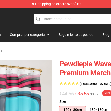
FREE
shipping on orders over $100
op
a
Comprar por categoría
Seguimiento de pedido
Blog
in
Pewdiepie Wave 
Premium Merch 
(6 customer reviews
€44.56
€35.65
-20%
$38.75
Size
150x180cm
180x180cm