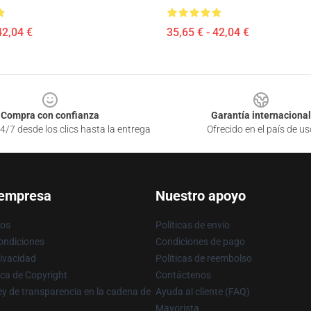
42,04 €
35,65 € - 42,04 €
Compra con confianza
Garantía internacional
4/7 desde los clics hasta la entrega
Ofrecido en el país de us
 empresa
Nuestro apoyo
ros
Políticas de envío
ondiciones
Condiciones de pago
rivacidad
Políticas de reembolso
ica de Copyright
Contáctenos
y de transparencia en la cadena de
Ayuda al cliente (FAQ)
Mayorista