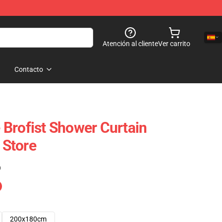
Atención al cliente
Ver carrito
Contacto
Brofist Shower Curtain
Store
)
200x180cm