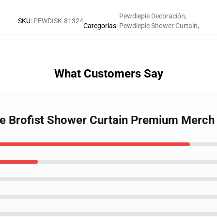
Pewdiepie Decoración
,
SKU
:
PEWDISK-81324
Categorías
:
Pewdiepie Shower Curtain
,
What Customers Say
e Brofist Shower Curtain Premium Merch