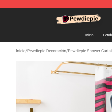
PewDiePie Store - Official PewDiePie Merchandise Sh
Inicio
Tiend
Inicio
/
Pewdiepie Decoración
/
Pewdiepie Shower Curta