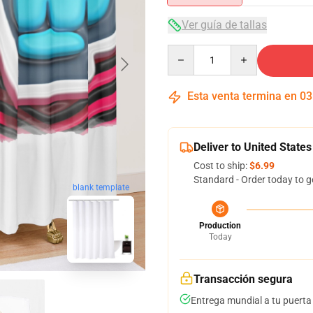
Ver guía de tallas
Quantity
Esta venta termina en
03
Deliver to United States
Cost to ship:
$6.99
Standard - Order today to g
blank template
Production
Today
Transacción segura
Entrega mundial a tu puerta