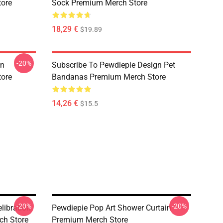
tore
Sock Premium Merch Store
18,29 €
$19.89
-20%
gn
Subscribe To Pewdiepie Design Pet
tore
Bandanas Premium Merch Store
14,26 €
$15.5
-20%
-20%
libration
Pewdiepie Pop Art Shower Curtain
ch Store
Premium Merch Store