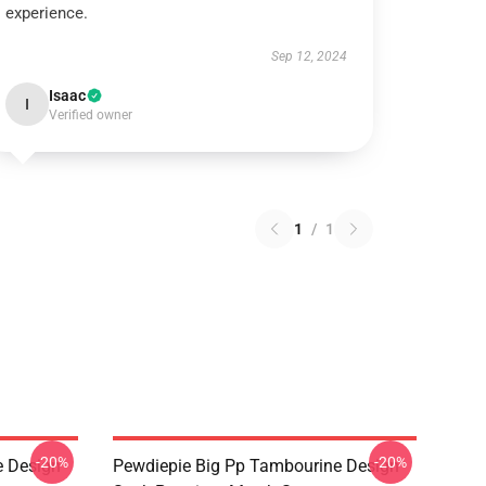
experience.
Sep 12, 2024
Isaac
I
Verified owner
1
/
1
-20%
-20%
e Design
Pewdiepie Big Pp Tambourine Design