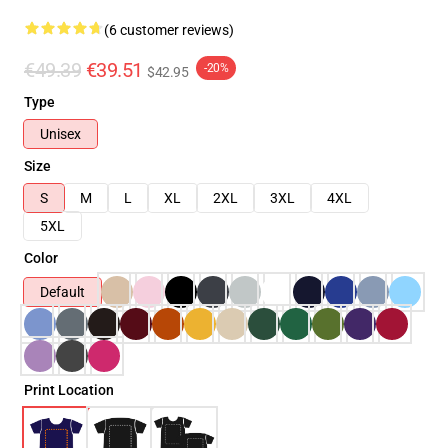
(6 customer reviews)
€49.39
€39.51
-20%
$42.95
Type
Unisex
Size
S
M
L
XL
2XL
3XL
4XL
5XL
Color
Default
Print Location