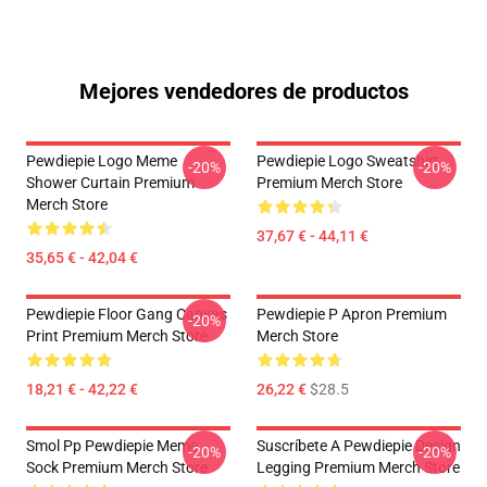
Mejores vendedores de productos
Pewdiepie Logo Meme
Pewdiepie Logo Sweatshirt
-20%
-20%
Shower Curtain Premium
Premium Merch Store
Merch Store
37,67 € - 44,11 €
35,65 € - 42,04 €
Pewdiepie Floor Gang Canvas
Pewdiepie P Apron Premium
-20%
Print Premium Merch Store
Merch Store
18,21 € - 42,22 €
26,22 €
$28.5
Smol Pp Pewdiepie Meme
Suscríbete A Pewdiepie Design
-20%
-20%
Sock Premium Merch Store
Legging Premium Merch Store