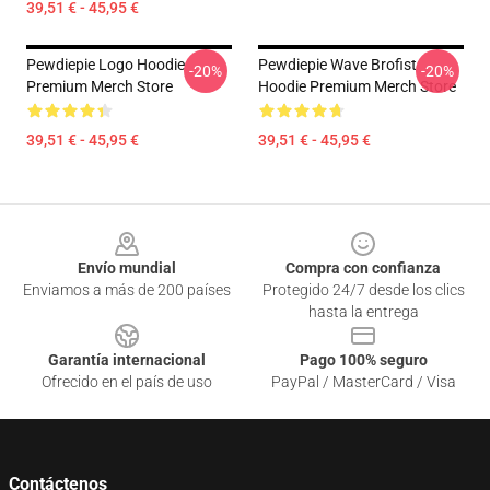
39,51 € - 45,95 €
Pewdiepie Logo Hoodie
Pewdiepie Wave Brofist
-20%
-20%
Premium Merch Store
Hoodie Premium Merch Store
39,51 € - 45,95 €
39,51 € - 45,95 €
Footer
Envío mundial
Compra con confianza
Enviamos a más de 200 países
Protegido 24/7 desde los clics
hasta la entrega
Garantía internacional
Pago 100% seguro
Ofrecido en el país de uso
PayPal / MasterCard / Visa
Contáctenos