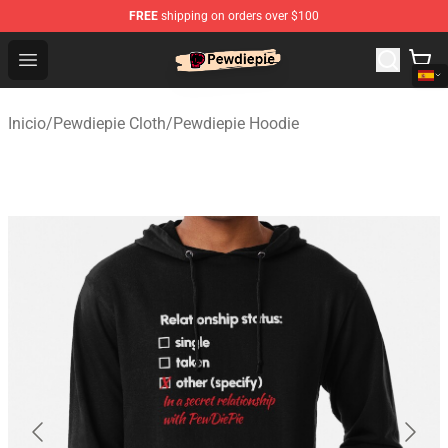
FREE
shipping on orders over $100
PewDiePie Store - Official PewDiePie Merchandise Shop
Open menu
Inicio
/
Pewdiepie Cloth
/
Pewdiepie Hoodie