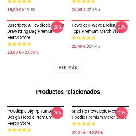
18,29 €
$19.89
26,63 €
$28.95
Suscríbete A Pewdiepie Design
Pewdiepie Wave Brofist Tank
-20%
-20%
Drawstring Bag Premium
Tops Premium Merch Store
Merch Store
22,49 €
$24.45
22,95 € - 27,55 €
VER MÁS
Productos relacionados
Pewdiepie Big Pp Tambourine
Smol Pp Pewdiepie Meme
-20%
-20%
Design Hoodie Premium
Hoodie Premium Merch Store
Merch Store
39,51 € - 45,95 €