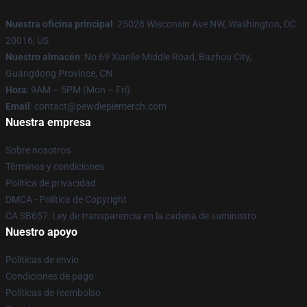
Nuestra oficina principal
: 25028 Wisconsin Ave NW, Washington, DC
20016, US
Nuestro almacén
: No 69 Xianlie Middle Road, Bazhou City,
Guangdong Province, CN
Hora
: 9AM – 5PM (Mon – Fri)
Email
: contact@pewdiepiemerch.com
Nuestra empresa
Sobre nosotros
Términos y condiciones
Política de privacidad
DMCA - Política de Copyright
CA SB657: Ley de transparencia en la cadena de suministro
Nuestro apoyo
Políticas de envío
Condiciones de pago
Políticas de reembolso